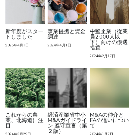
新年度がスター
事業提携と資金
中堅企業（従業
トしました
調達
員2,000人以
下）向けの優遇
2025年4月1日
2024年4月1日
措置
2024年3月17日
これからの農
経済産業省中小
M&Aの仲介と
業、北海道に注
M&Aガイドライ
FAの違いについ
目
ン 遵守宣言（第
て
２版）
2024年2月29日
2024年1月7日