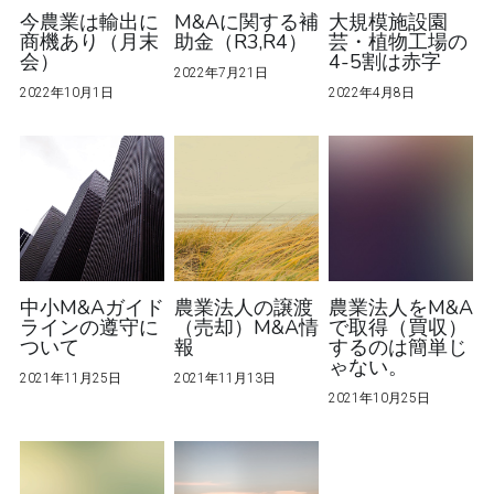
今農業は輸出に
M&Aに関する補
大規模施設園
商機あり（月末
助金（R3,R4）
芸・植物工場の
会）
4-5割は赤字
2022年7月21日
2022年10月1日
2022年4月8日
中小M&Aガイド
農業法人の譲渡
農業法人をM&A
ラインの遵守に
（売却）M&A情
で取得（買収）
ついて
報
するのは簡単じ
ゃない。
2021年11月25日
2021年11月13日
2021年10月25日