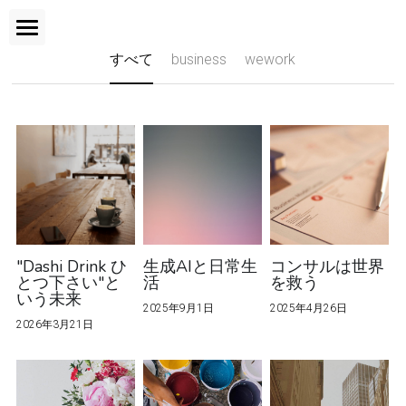
×
ストアカテゴリー
すべて
business
wework
Home
Topics
お問合せ
"Dashi Drink ひ
生成AIと日常生
コンサルは世界
とつ下さい"と
活
を救う
いう未来
2025年9月1日
2025年4月26日
2026年3月21日